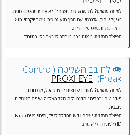
למי זה מתאים?
למי שהעיצוב חשוב לו לא פחות מהטכנולוגיה.
מנעול שחור, אלגנטי, עם מסך מגע זכוכית וגימור יוקרתי. הוא
נראה כמו תכשיט על הדלת.
הפיצ'ר המנצח:
מפתח מכני מוסתר למראה נקי במיוחד.
👁️ לחובב השליטה (Control
PROXI EYE
Freak):
למי זה מתאים?
להורים שרוצים לראות הכל, או לחובבי
גאדג'טים "כבדים". הדגם הזה כולל מצלמה ועינית דיגיטלית
מובנית.
הפיצ'ר המנצח:
שיחת וידאו מהדלת לנייד, וזיהוי פנים (Face
ID) לפתיחה ללא מגע.