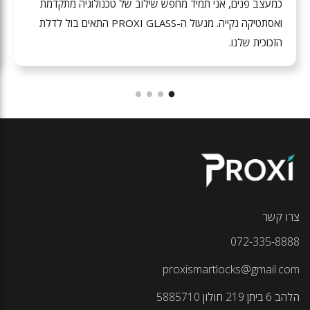
כמעצב פנים, אני תמיד מחפש שילוב של טכנולוגיה מתקדמת
ואסתטיקה נקייה. מנעול ה-PROXI GLASS התאים בול לדלת
הזכוכית שלנו.
צרו קשר
072-335-8888
proxismartlocks@gmail.com
הלהב 6 ביתן 219 חולון 5885710