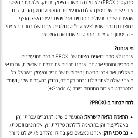
פרוקסי (PROXI) לא נולדה במשרד הייטק מנותק, אלא מתוך השטח.
אחרי שנים של ניסיון בעולם המנעולנות המקצועי ומיגון הבית, הבנו
שהעתיד שייך למנעולים החכמים. אבל זיהינו בעיה: השוק הוצף
במוצרים חכמים שהיו "צעצועים" טכנולוגיים, אך נכשלו במבחן האמיתי
– הביטחון והעמידות. החלטנו לשנות את המשוואה.
מי אנחנו?
אנחנו לא סתם יבואנים. הצוות של PROXI מורכב ממנעולנים
מוסמכים ומומחי אבטחה. אנחנו מבינים את הדלת הישראלית, את תנאי
האקלים, ואת צרכי הביטחון הייחודיים של הבית והעסק בישראל. כל
מוצר שעולה לאתר שלנו נבחר בקפידה, נבדק במעבדות שלנו, ועומד
בסטנדרט האיכות המחמיר ביותר (Grade A+)
למה לבחור ב-PROXI?
התאמה מלאה לישראל:
המנעולים שלנו "מדברים עברית" (הן
באפליקציה והן בהתאמה לדלתות פלדלת, עץ, אלומיניום וזכוכית).
גב טכני חזק:
אנחנו נמצאים כאן, בחולון (הלהב 6). יש לנו מערך